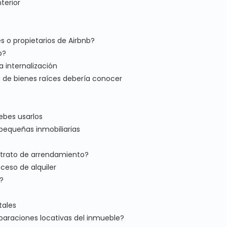
erior
s o propietarios de Airbnb?
p?
 internalización
 de bienes raíces debería conocer
ebes usarlos
 pequeñas inmobiliarias
ntrato de arrendamiento?
ceso de alquiler
?
tales
eparaciones locativas del inmueble?