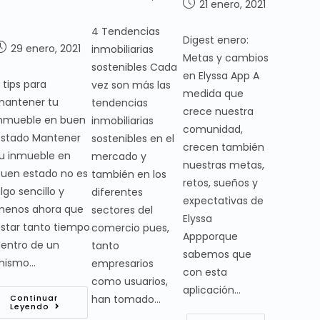
21 enero, 2021
4 Tendencias
Digest enero:
29 enero, 2021
inmobiliarias
Metas y cambios
sostenibles Cada
en Elyssa App A
 tips para
vez son más las
medida que
antener tu
tendencias
crece nuestra
nmueble en buen
inmobiliarias
comunidad,
stado Mantener
sostenibles en el
crecen también
u inmueble en
mercado y
nuestras metas,
uen estado no es
también en los
retos, sueños y
lgo sencillo y
diferentes
expectativas de
menos ahora que
sectores del
Elyssa
star tanto tiempo
comercio pues,
Appporque
entro de un
tanto
sabemos que
mismo…
empresarios
con esta
como usuarios,
aplicación…
han tomado…
Continuar
Leyendo