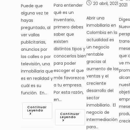
20 abril, 2021
2021
Para entender
Puede que
qué es un
alguna vez te
Abrir una
Diges
inventario,
hayas
inmobiliaria en
Nuev
primero debes
preguntado, al
Colombia en la
persp
saber que
ver vallas
actualidad es
trans
existen
publicitarias,
un negocio
mese
distintos tipos y
anuncios por
rentable
que 
conocerlos bien
las calles o por
gracias al
ve m
para poder
televisión, una
aumento de las
prom
escoger el que
inmobiliaria que
ventas y el
alcan
más favorezca
es en realidad y
creciente
nues
a tu empresa.
cuál es su
desarrollo del
obje
Por esta razón,
función. En…
sector
empr
en…
inmobiliario. El
mese
Continuar
Leyendo
negocio de
produ
Continuar
Leyendo
intermediación
creci
para…