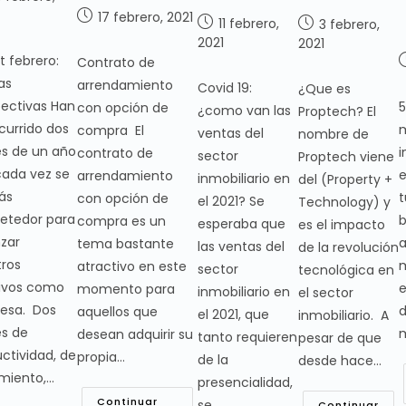
17 febrero, 2021
11 febrero,
3 febrero,
2021
2021
t febrero:
Contrato de
as
arrendamiento
Covid 19:
¿Que es
ectivas Han
5
con opción de
¿como van las
Proptech? El
currido dos
m
compra El
ventas del
nombre de
s de un año
i
contrato de
sector
Proptech viene
cada vez se
e
arrendamiento
inmobiliario en
del (Property +
ás
t
con opción de
el 2021? Se
Technology) y
etedor para
b
compra es un
esperaba que
es el impacto
zar
a
tema bastante
las ventas del
de la revolución
tros
atractivo en este
sector
tecnológica en
tivos como
e
momento para
inmobiliario en
el sector
esa. Dos
d
aquellos que
el 2021, que
inmobiliario. A
s de
desean adquirir su
tanto requieren
pesar de que
ctividad, de
propia…
de la
desde hace…
miento,…
presencialidad,
Continuar
se…
Continuar